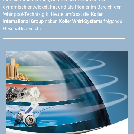
dynamisch entwickelt hat und als Pionier im Bereich der
Whirlpool-Technik gilt. Heute umfasst die
Koller
International Group
neben
Koller Whirl-Systems
folgende
Geschäftsbereiche: