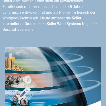
Hinter dem Namen Koller steht ein gewachsenes
Familienunternehmen, das sich in über 45 Jahren
dynamisch entwickelt hat und als Pionier im Bereich der
Whirlpool-Technik gilt. Heute umfasst die
Koller
International Group
neben
Koller Whirl-Systems
folgende
Geschäftsbereiche: