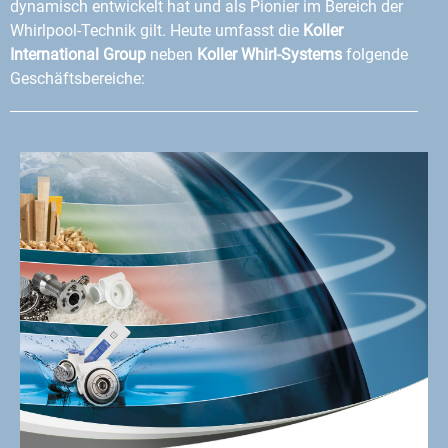
dynamisch entwickelt hat und als Pionier im Bereich der
Whirlpool-Technik gilt. Heute umfasst die
Koller
International Group
neben
Koller Whirl-Systems
folgende
Geschäftsbereiche: