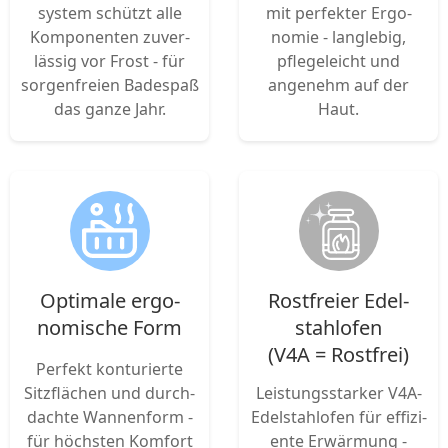
system schützt alle
mit perfekter Ergo­
Kompo­nenten zuver­
nomie - langlebig,
lässig vor Frost - für
pflegeleicht und
sorgen­freien Badespaß
angenehm auf der
das ganze Jahr.
Haut.
Opti­male ergo­
Rost­freier Edel­
nomische Form
stahlofen
(V4A = Rostfrei)
Perfekt kon­turi­erte
Sitz­flächen und durch­
Lei­stungs­starker V4A-
dachte Wannen­form -
Edel­stahlofen für effi­zi­
für höchsten Komfort
en­te Erwärmung -