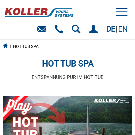
Toggl
naviga
DE
EN
HOT TUB SPA
HOT TUB SPA
ENTSPANNUNG PUR IM HOT TUB