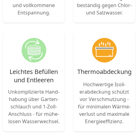
und voll­kommene
beständig gegen Chlor-
Entspannung.
und Salzwasser.
Leicht­es Be­füllen
Thermo­abdeckung
und Ent­leeren
Hoch­wertige Isoli­
Un­kom­plizi­erte Hand­
erabdeckung schützt
habung über Garten­
vor Verschmutzung -
schlauch und 1-Zoll-
für mini­malen Wärme­
Anschluss - für mühe­
verlust und maximale
losen Wasserwechsel.
Energie­effi­zienz.