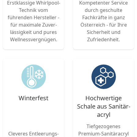
Erst­klassige Whirlpool-
Kompe­tenter Service
Technik vom
durch geschulte
führenden Hersteller -
Fachkräfte in ganz
für maximale Zuver­
Österreich - für Ihre
lässigkeit und pures
Sicherheit und
Well­nessvergnü­gen.
Zufriedenheit.
Winterfest
Hoch­wertige
Schale aus Sanitär­
acryl
Tief­gezogenes
Cleveres Entleerungs­
Premium-Sanitär­acryl