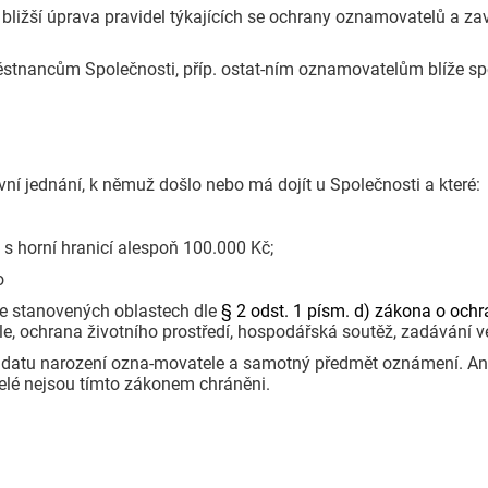
y bližší úprava pravidel týkajících se ochrany oznamovatelů a 
ěstnancům Společnosti, příp. ostat-ním oznamovatelům blíže spe
í jednání, k němuž došlo nebo má dojít u Společnosti a které:
 s horní hranicí alespoň 100.000 Kč;
o
ve stanovených oblastech dle
§ 2 odst. 1 písm. d)
zákona o ochr
le, ochrana životního prostředí, hospodářská soutěž, zadávání v
a datu narození ozna-movatele a samotný předmět oznámení. A
lé nejsou tímto zákonem chráněni.