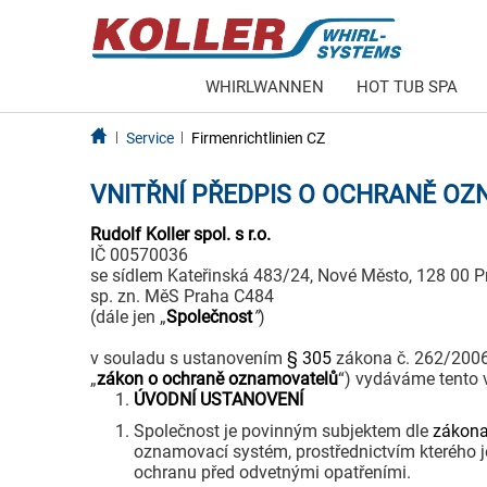
WHIRLWANNEN
HOT TUB SPA
Service
Firmenrichtlinien CZ
VNITŘNÍ PŘEDPIS O OCHRANĚ O
Rudolf Koller spol. s r.o.
IČ 00570036
se sídlem Kateřinská 483/24, Nové Město, 128 00 P
sp. zn. MěS Praha C484
(dále jen „
Společnost
”
)
v souladu s ustanovením
§ 305
zákona č. 262/2006
„
zákon o ochraně oznamovatelů
“) vydáváme tento 
ÚVODNÍ USTANOVENÍ
Společnost je povinným subjektem dle
zákona
oznamovací systém, prostřednictvím kterého 
ochranu před odvetnými opatřeními.