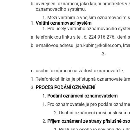
uveřejnění oznámení, jako krajní prostředek v
oznamovacího systému.
Mezi vnitřním a vnějším oznamovacím sy
Vnitřní oznamovací systém
Pro účely vnitřního oznamovacího systém
telefonickou linku s tel. č. 224 916 276, která
e-mailovou adresu: jan.kubin@rkoller.com, kt
-3-
osobní oznámení na žádost oznamovatele.
Telefonická linka je přístupná oznamovatelům
PROCES PODÁNÍ OZNÁMENÍ
Podání oznámení oznamovatelem
Pro oznamovatele je pro podání oznámení
Osobní oznámení musí příslušná o
Příjem oznámení ze strany příslušné os
Příslušná osoba je povinna do 7 d