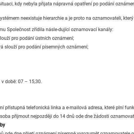
 situaci, kdy nebyla přijata nápravná opatření po podání oznámen
stémem neexistuje hierarchie a je proto na oznamovateli, kter
u Společnost zřídila násle-dující oznamovací kanály:
 slouží pro podání ústních oznámení;
erá slouží pro podání písemných oznámení;
 v době: 07 – 15,30.
 přístupná telefonická linka a e-mailová adresa, které plní fu
soba přijmout nejpozději do 14 dnů ode dne žádosti oznamovat
oby
nů ode dne přijetí oznámení písemně vyrozumět oznamovatele o 