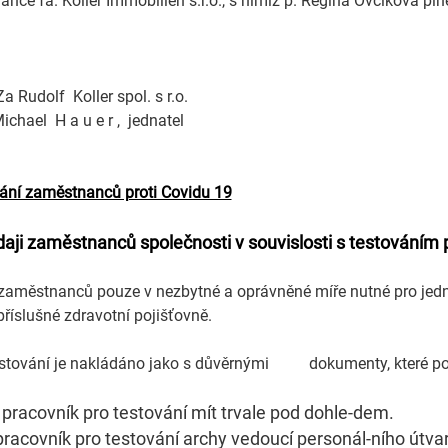
ce fa. Koller Immobillen s.r.o., s nimiž p. Regina Ovčíková pln
ol. s r.o.
, jednatel
vání zaměstnanců proti Covidu 19
aji zaměstnanců společnosti v souvislosti s testováním 
městnanců pouze v nezbytné a oprávněné míře nutné pro jedno
příslušné zdravotní pojišťovně.
testování je nakládáno jako s důvěrnými dokumenty, které po
 pracovník pro testování mít trvale pod dohle-dem.
racovník pro testování archy vedoucí personál-ního útva