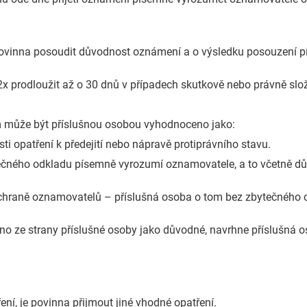
a povinna posoudit důvodnost oznámení a o výsledku posouzení
 prodloužit až o 30 dnů v případech skutkově nebo právně slož
může být příslušnou osobou vyhodnoceno jako:
 opatření k předejití nebo nápravě protiprávního stavu.
čného odkladu písemně vyrozumí oznamovatele, a to včetně důvo
chraně oznamovatelů – příslušná osoba o tom bez zbytečného
 ze strany příslušné osoby jako důvodné, navrhne příslušná os
ní, je povinna přijmout jiné vhodné opatření.