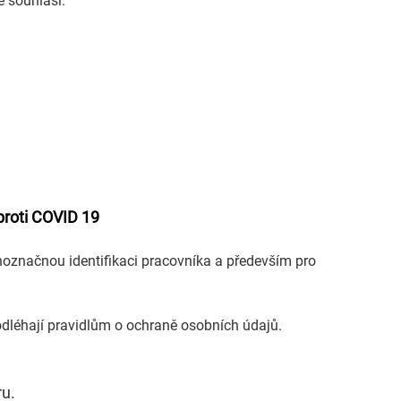
ě souhlasí.
proti COVID 19
značnou identifikaci pracovníka a především pro
dléhají pravidlům o ochraně osobních údajů.
ru.