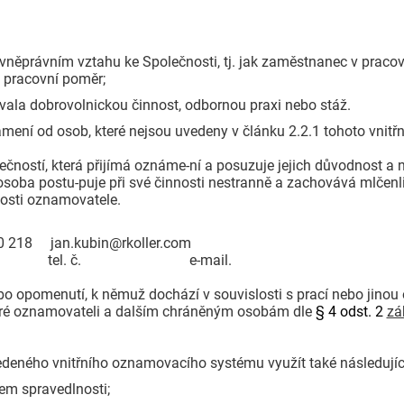
ovněprávním vztahu ke Společnosti, tj. jak zaměstnanec v prac
 pracovní poměr;
vala dobrovolnickou činnost, odbornou praxi nebo stáž.
mení od osob, které nejsou uvedeny v článku 2.2.1 tohoto vnitřn
ností, která přijímá oznáme-ní a posuzuje jejich důvodnost a n
 osoba postu-puje při své činnosti nestranně a zachovává mlčenli
nosti oznamovatele.
 jan.kubin@rkoller.com
í tel. č. e-mail.
o opomenutí, k němuž dochází v souvislosti s prací nebo jinou
eré oznamovateli a dalším chráněným osobám dle
§ 4 odst. 2
zá
eného vnitřního oznamovacího systému využít také následujíc
em spravedlnosti;