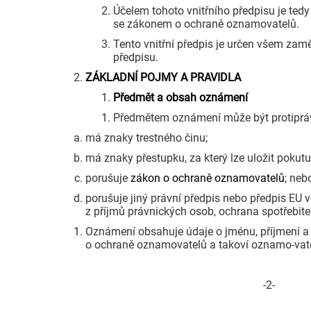
Účelem tohoto vnitřního předpisu je ted
se zákonem o ochraně oznamovatelů.
Tento vnitřní předpis je určen všem zam
předpisu.
ZÁKLADNÍ POJMY A PRAVIDLA
Předmět a obsah oznámení
Předmětem oznámení může být protiprávn
má znaky trestného činu;
má znaky přestupku, za který lze uložit pokutu
porušuje
zákon o ochraně oznamovatelů
; neb
porušuje jiný právní předpis nebo předpis EU 
z příjmů právnických osob, ochrana spotřebite
Oznámení obsahuje údaje o jménu, příjmení 
o ochraně oznamovatelů a takoví oznamo-vate
-2-