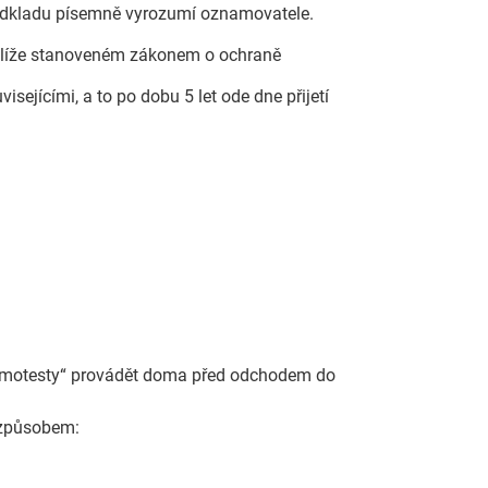
 odkladu písemně vyrozumí oznamovatele.
u blíže stanoveném zákonem o ochraně
jícími, a to po dobu 5 let ode dne přijetí
„samotesty“ provádět doma před odchodem do
m způsobem: