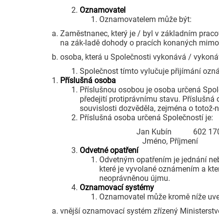
Oznamovatel
Oznamovatelem může být:
Zaměstnanec, který je / byl v základním prac
na zák-ladě dohody o pracích konaných mimo
osoba, která u Společnosti vykonává / vykoná
Společnost tímto vylučuje přijímání ozná
Příslušná osoba
Příslušnou osobou je osoba určená Společ
předejití protiprávnímu stavu. Příslušná
souvislosti dozvěděla, zejména o totož-
Příslušná osoba určená Společností je:
Jan Kubín 602 170 218
Jméno, Příjmen
Odvetné opatření
Odvetným opatřením je jednání neb
které je vyvolané oznámením a kt
neoprávněnou újmu.
Oznamovací systémy
Oznamovatel může kromě níže uved
vnější oznamovací systém zřízený Ministerstv