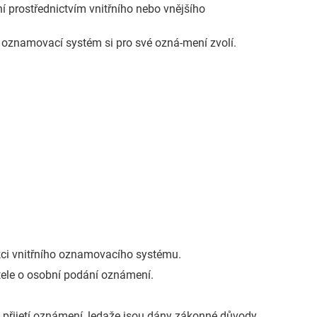
í prostřednictvím vnitřního nebo vnějšího
ý oznamovací systém si pro své ozná-mení zvolí.
nkci vnitřního oznamovacího systému.
ele o osobní podání oznámení.
přijetí oznámení, ledaže jsou dány zákonné důvody,