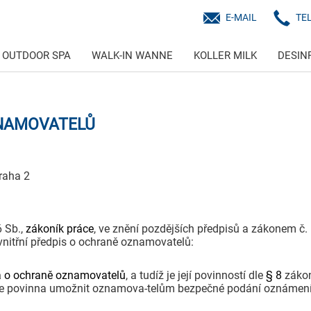
E-MAIL
TE
OUTDOOR SPA
WALK-IN WANNE
KOLLER MILK
DESIN
ZNAMOVATELŮ
raha 2
 Sb.,
zákoník práce
, ve znění pozdějších předpisů a zákonem č.
vnitřní předpis o ochraně oznamovatelů:
 o ochraně oznamovatelů
, a tudíž je její povinností dle
§ 8
zákon
je povinna umožnit oznamova-telům bezpečné podání oznámení o