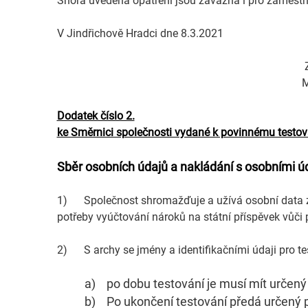
Shora uvedená opatření jsou závazná i pro zaměstnan
V Jindřichově Hradci dne 8.3.2021
Za Rudolf Koller sp
Michael H a u e r 
Dodatek číslo 2.
ke Směrnici společnosti vydané k povinnému testo
Sběr osobních údajů a nakládání s osobními úd
1) Společnost shromažďuje a užívá osobní data za
potřeby vyúčtování nároků na státní příspěvek vůči 
2) S archy se jmény a identifikačními údaji pro 
a)
po dobu testování je musí mít určený
b)
Po ukončení testování předá určený p