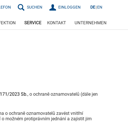
LEFON
SUCHEN
EINLOGGEN
DE
EN
FEKTION
SERVICE
KONTAKT
UNTERNEHMEN
171/2023 Sb.
, o ochraně oznamovatelů (dále jen
a o ochraně oznamovatelů zavést vnitřní
 možném protiprávním jednání a zajistit jim