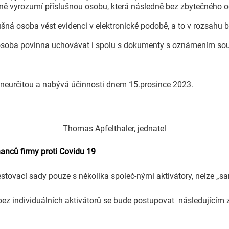
eně vyrozumí příslušnou osobu, která následně bez zbytečného
ušná osoba vést evidenci v elektronické podobě, a to v rozsah
osoba povinna uchovávat i spolu s dokumenty s oznámením souvise
 neurčitou a nabývá účinnosti dnem 15.prosince 2023.
Thomas Apfelthaler, jednatel
nců firmy proti Covidu 19
estovací sady pouze s několika společ-nými aktivátory, nelze 
ů bez individuálních aktivátorů se bude postupovat následující