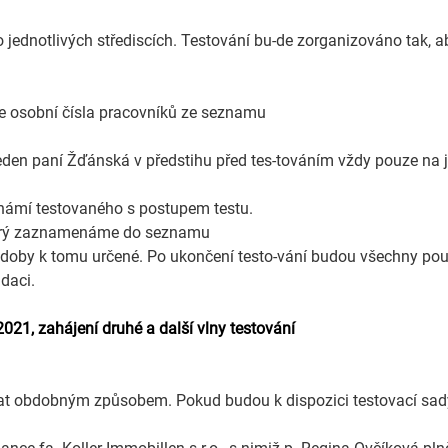
 jednotlivých střediscích. Testování bu-de zorganizováno tak,
e osobní čísla pracovníků ze seznamu
en paní Žďánská v předstihu před tes-továním vždy pouze na 
námí testovaného s postupem testu.
terý zaznamenáme do seznamu
by k tomu určené. Po ukončení testo-vání budou všechny použi
idaci.
021, zahájení druhé a další vlny testování
at obdobným způsobem. Pokud budou k dispozici testovací sady,