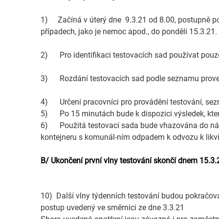
1) Začíná v úterý dne 9.3.21 od 8.00, postupně po
případech, jako je nemoc apod., do pondělí 15.3.21.
2) Pro identifikaci testovacích sad používat pouz
3) Rozdání testovacích sad podle seznamu proved
4) Určení pracovníci pro provádění testování, sez
5) Po 15 minutách bude k dispozici výsledek, k
6) Použitá testovací sada bude vhazována do nádo
kontejneru s komunál-ním odpadem k odvozu k likv
B/ Ukončení první vlny testování skončí dnem 15.3.2
10) Další vlny týdenních testování budou pokračov
postup uvedený ve směrnici ze dne 3.3.21