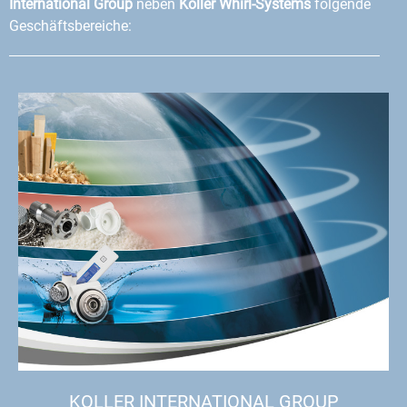
International Group
neben
Koller Whirl-Systems
folgende
Geschäftsbereiche:
KOLLER INTERNATIONAL GROUP