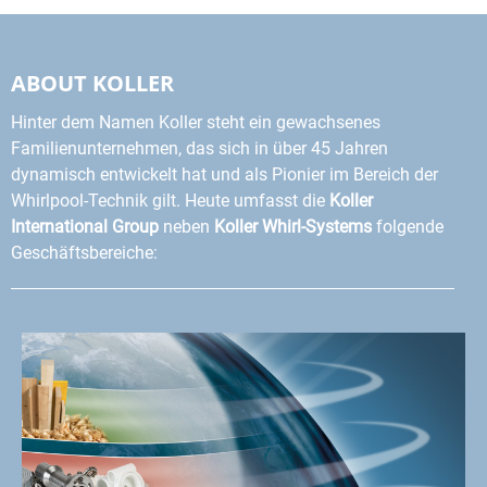
ABOUT KOLLER
Hinter dem Namen Koller steht ein gewachsenes
Familienunternehmen, das sich in über 45 Jahren
dynamisch entwickelt hat und als Pionier im Bereich der
Whirlpool-Technik gilt. Heute umfasst die
Koller
International Group
neben
Koller Whirl-Systems
folgende
Geschäftsbereiche: