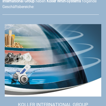
International Group
neben
Koller Whirl-Systems
folgende
Geschäftsbereiche:
KOLLER INTERNATIONAL GROUP