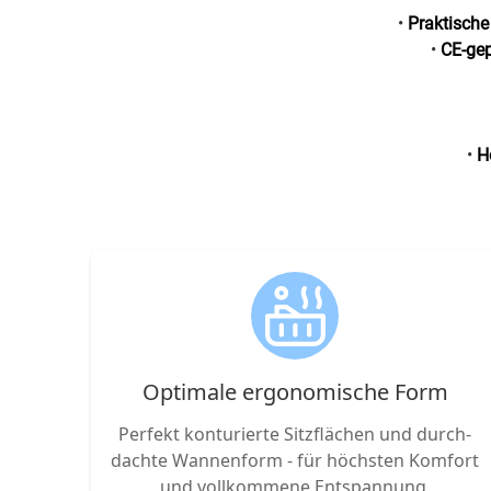
•
Praktische
•
CE-gep
•
H
Opti­male ergo­nomische Form
Perfekt kon­turi­erte Sitz­flächen und durch­
dachte Wannen­form - für höchsten Komfort
und voll­kommene Entspannung.