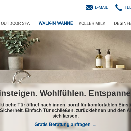
E-MAIL
TE
OUTDOOR SPA
WALK-IN WANNE
KOLLER MILK
DESINF
pool-Massage. Wellness aus dem
KOLLER
e Wasser- oder Luftmassage verwöhnt Rücken, Nacken und 
ter Boden
und ergonomischer Sitz sorgen für Sicherheit u
bei jeder Badestunde.
Kostenlos beraten lassen →