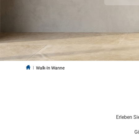
Walk-In Wanne
Erleben S
Gö