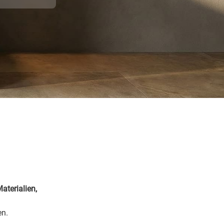
aterialien,
en.