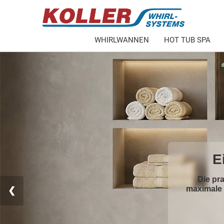
WHIRLWANNEN
HOT TUB SPA
Whirl
Sanft
❮
Rutschfes