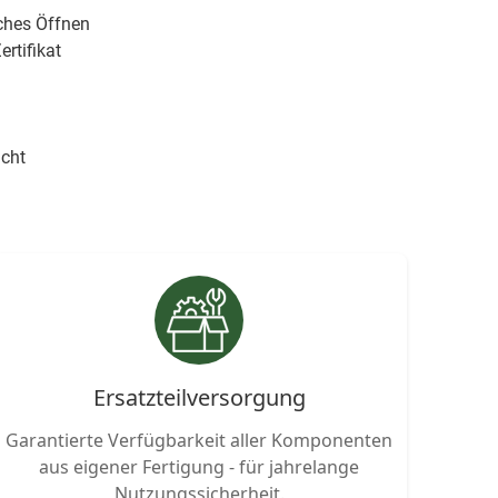
ches Öffnen
rtifikat
icht
Ersatz­teil­versorgung
Garantierte Verfü­gbarkeit aller Kompo­nenten
aus ei­gener Fertigung - für jahre­lange
Nutzungssicherheit.