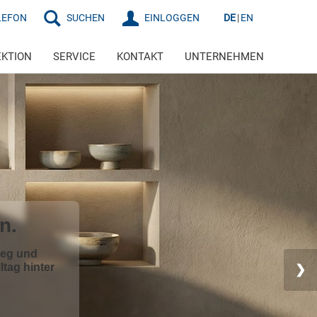
LEFON
SUCHEN
EINLOGGEN
DE
EN
EKTION
SERVICE
KONTAKT
UNTERNEHMEN
 Hause
Beine.
❯
nd Komfort