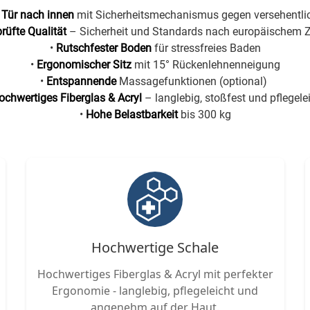
 Tür nach innen
mit Sicherheitsmechanismus gegen versehentli
rüfte Qualität
– Sicherheit und Standards nach europäischem Ze
•
Rutschfester Boden
für stressfreies Baden
•
Ergonomischer Sitz
mit 15° Rückenlehnenneigung
•
Entspannende
Massagefunktionen (optional)
ochwertiges Fiberglas & Acryl
– langlebig, stoßfest und pflegele
•
Hohe Belastbarkeit
bis 300 kg
Hoch­wertige Schale
Hochwertiges Fiberglas & Acryl mit perfekter
Ergo­nomie - langlebig, pflegeleicht und
angenehm auf der Haut.