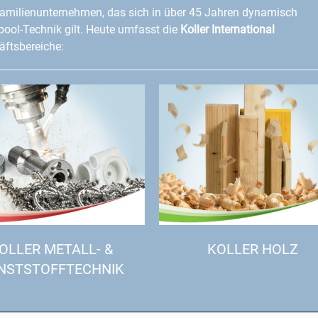
amilienunternehmen, das sich in über 45 Jahren dynamisch
lpool-Technik gilt. Heute umfasst die
Koller International
ftsbereiche:
OLLER METALL- &
KOLLER HOLZ
NSTSTOFFTECHNIK