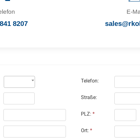
elefon
E-Ma
841 8207
sales@rko
Telefon:
Straße:
PLZ:
*
Ort:
*