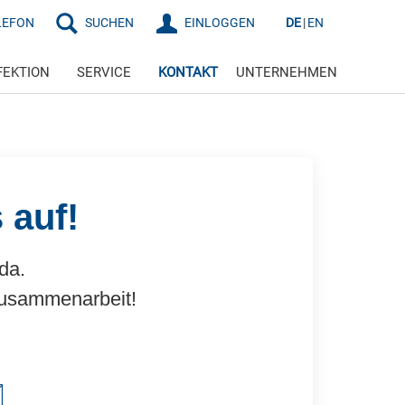
LEFON
SUCHEN
EINLOGGEN
DE
EN
FEKTION
SERVICE
KONTAKT
UNTERNEHMEN
 auf!
 da.
 Zusammenarbeit!
️