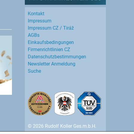
Kontakt
Impressum
Impressum CZ / Tiráž
AGBs
Einkaufs­bedingungen
Firmenrichtlinien CZ
Datenschutz­bestimmungen
Newsletter Anmeldung
Suche
© 2026 Rudolf Koller Ges.m.b.H.