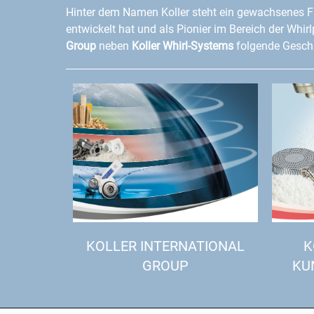
Hinter dem Namen Koller steht ein gewachsenes F
entwickelt hat und als Pionier im Bereich der Whir
Group
neben
Koller Whirl-Systems
folgende Geschä
KOLLER INTERNATIONAL
K
GROUP
KU