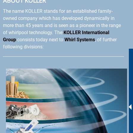
ABOUT KOLLER
The name KOLLER stands for an established family-
owned company which has developed dynamically in
more than 45 years and is seen as a pioneer in the range
of whirlpool technology. The
KOLLER International
Group
consists today next to
Whirl Systems
, of further
following divisions: