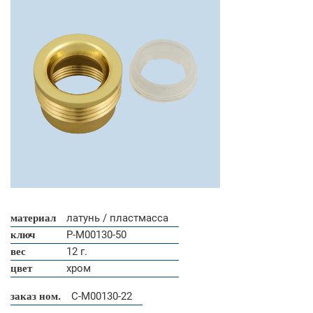
материал
латунь / пластмасса
ключ
P-M00130-50
вес
12 г.
цвет
хром
заказ ном.
C-M00130-22