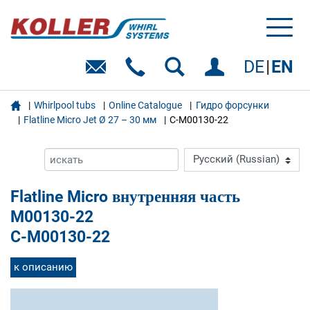
Toggl
naviga
DE
EN

Whirlpool tubs
Online Catalogue
Гидро форсунки
Flatline Micro Jet Ø 27 – 30 мм
C-M00130-22
Flatline Micro внутренняя часть
M00130-22
C-M00130-22
к описанию