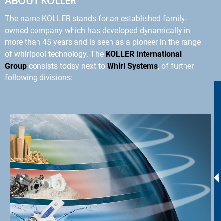
ABOUT KOLLER
The name KOLLER stands for an established family-
owned company which has developed dynamically in
more than 45 years and is seen as a pioneer in the range
of whirlpool technology. The
KOLLER International
Group
consists today next to
Whirl Systems
, of further
following divisions: