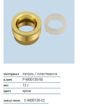
материал
латунь / пластмасса
ключ
P-M00130-50
вес
12 г.
цвет
хром
заказ ном.
C-M00130-22