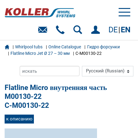
Toggl
naviga
DE
EN

Whirlpool tubs
Online Catalogue
Гидро форсунки
Flatline Micro Jet Ø 27 – 30 мм
C-M00130-22
Flatline Micro внутренняя часть
M00130-22
C-M00130-22
к описанию