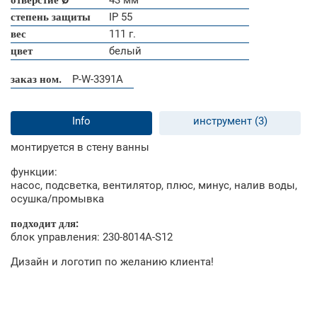
отверстие Ø
43 мм
степень защиты
IP 55
вес
111 г.
цвет
белый
заказ ном.
P-W-3391A
Info
инструмент (3)
монтируется в стену ванны
функции:
насос, подсветка, вентилятор, плюс, минус, налив воды,
осушка/промывка
подходит для:
блок управления: 230-8014A-S12
Дизайн и логотип по желанию клиента!