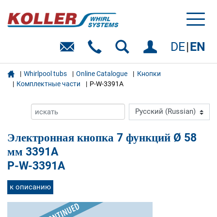
Toggl
naviga
DE
EN

Whirlpool tubs
Online Catalogue
Кнопки
Комплектные части
P-W-3391A
Электронная кнопка 7 функций Ø 58
мм 3391A
P-W-3391A
к описанию