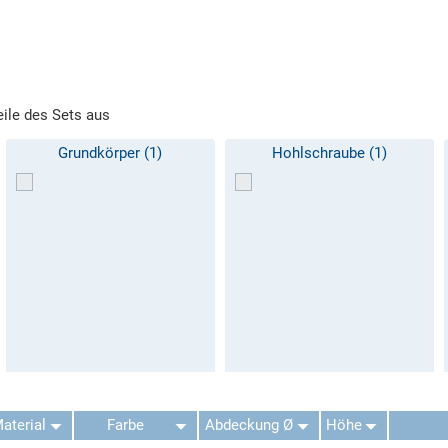
eile des Sets aus
Grundkörper (1)
Hohlschraube (1)
aterial
Farbe
Abdeckung Ø
Höhe