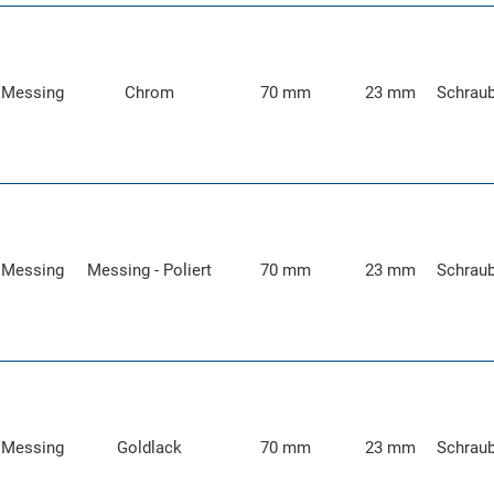
Messing
Chrom
70 mm
23 mm
Schrau
Messing
Messing - Poliert
70 mm
23 mm
Schrau
Messing
Goldlack
70 mm
23 mm
Schrau