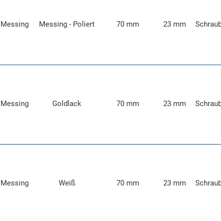
Messing
Messing - Poliert
70 mm
23 mm
Schrau
Messing
Goldlack
70 mm
23 mm
Schrau
Messing
Weiß
70 mm
23 mm
Schrau