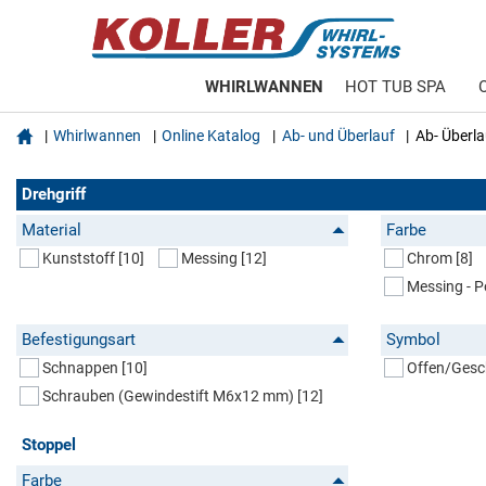
WHIRLWANNEN
HOT TUB SPA

Whirlwannen
Online Katalog
Ab- und Überlauf
Ab- Überla
Drehgriff
Material
Farbe
Kunststoff
[10]
Messing
[12]
Chrom
[8]
Messing - P
Befestigungsart
Symbol
Schnappen
[10]
Offen/Gesc
Schrauben (Gewindestift M6x12 mm)
[12]
Stoppel
Farbe