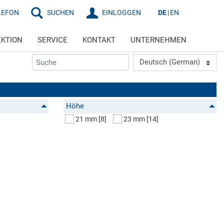
LEFON
SUCHEN
EINLOGGEN
DE
EN
EKTION
SERVICE
KONTAKT
UNTERNEHMEN
Höhe
21 mm
[8]
23 mm
[14]