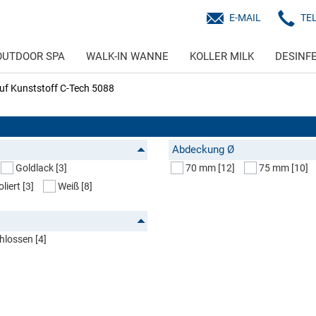
E-MAIL
TE
OUTDOOR SPA
WALK-IN WANNE
KOLLER MILK
DESINF
uf Kunststoff C-Tech 5088
Abdeckung Ø
Goldlack
[3]
70 mm
[12]
75 mm
[10]
oliert
[3]
Weiß
[8]
hlossen
[4]