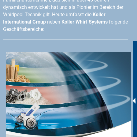
dynamisch entwickelt hat und als Pionier im Bereich der
Whirlpool-Technik gilt. Heute umfasst die
Koller
International Group
neben
Koller Whirl-Systems
folgende
Geschäftsbereiche: