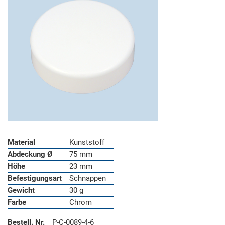
Material
Kunststoff
Abdeckung Ø
75 mm
Höhe
23 mm
Befestigungsart
Schnappen
Gewicht
30 g
Farbe
Chrom
Bestell. Nr.
P-C-0089-4-6