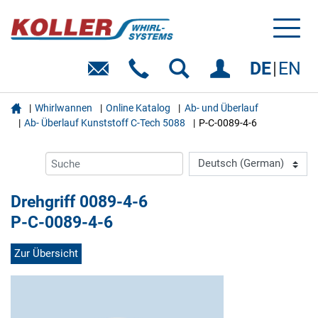
Toggl
naviga
DE
EN

Whirlwannen
Online Katalog
Ab- und Überlauf
Ab- Überlauf Kunststoff C-Tech 5088
P-C-0089-4-6
Drehgriff 0089-4-6
P-C-0089-4-6
Zur Übersicht