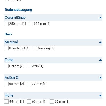
Bodenabsaugung
Gesamtlänge
250 mm
[1]
355 mm
[1]
Sieb
Material
Kunststoff
[1]
Messing
[2]
Farbe
Chrom
[2]
Weiß
[1]
Außen Ø
65 mm
[2]
72 mm
[1]
Höhe
55 mm
[1]
60 mm
[1]
62 mm
[1]