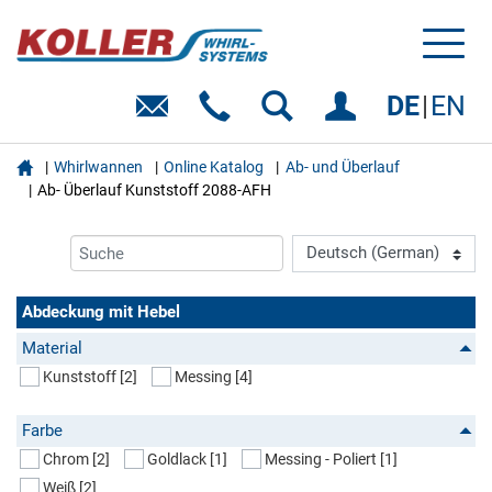
Toggl
naviga
DE
EN

Whirlwannen
Online Katalog
Ab- und Überlauf
Ab- Überlauf Kunststoff 2088-AFH
Abdeckung mit Hebel
Material
Kunststoff
[2]
Messing
[4]
Farbe
Chrom
[2]
Goldlack
[1]
Messing - Poliert
[1]
Weiß
[2]