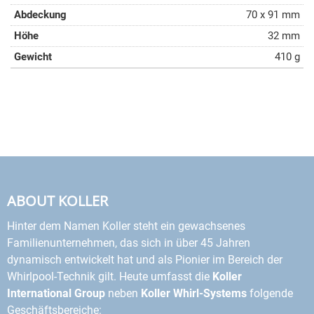
70 x 91 mm
32 mm
410 g
ABOUT KOLLER
Hinter dem Namen Koller steht ein gewachsenes
Familienunternehmen, das sich in über 45 Jahren
dynamisch entwickelt hat und als Pionier im Bereich der
Whirlpool-Technik gilt. Heute umfasst die
Koller
International Group
neben
Koller Whirl-Systems
folgende
Geschäftsbereiche: