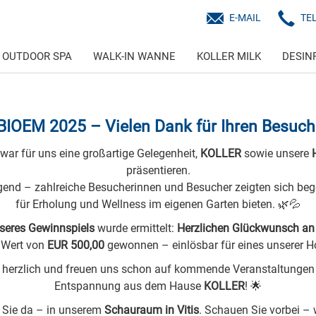
E-MAIL
TE
OUTDOOR SPA
WALK-IN WANNE
KOLLER MILK
DESIN
BIOEM 2025 – Vielen Dank für Ihren Besuch
war für uns eine großartige Gelegenheit,
KOLLER
sowie unsere
präsentieren.
gend – zahlreiche Besucherinnen und Besucher zeigten sich bege
für Erholung und Wellness im eigenen Garten bieten. 🌿💦
seres Gewinnspiels
wurde ermittelt:
Herzlichen Glückwunsch an 
m Wert von
EUR 500,00
gewonnen – einlösbar für eines unserer H
z herzlich und freuen uns schon auf kommende Veranstaltungen 
Entspannung aus dem Hause
KOLLER
! 🌟
r Sie da – in unserem
Schauraum in Vitis
. Schauen Sie vorbei – 