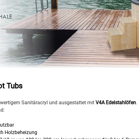
ot Tubs
hwertigem Sanitäracryl und ausgestattet mit
V4A Edelstahlöfen
.
nd:
nutzbar
rch Holzbeheizung