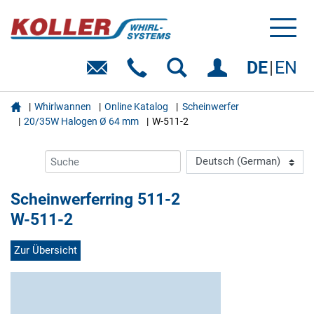
Toggl
naviga
DE
EN

Whirlwannen
Online Katalog
Scheinwerfer
20/35W Halogen Ø 64 mm
W-511-2
Scheinwerferring 511-2
W-511-2
Zur Übersicht