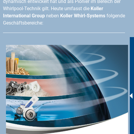
dynamisch entwickelt hat und als Pionier im Bereich der
Whirlpool-Technik gilt. Heute umfasst die
Koller
International Group
neben
Koller Whirl-Systems
folgende
Geschäftsbereiche: