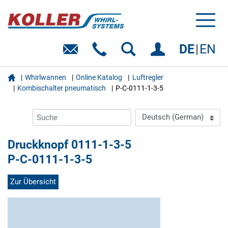
Toggl
naviga
DE
EN

Whirlwannen
Online Katalog
Luftregler
Kombischalter pneumatisch
P-C-0111-1-3-5
Druckknopf 0111-1-3-5
P-C-0111-1-3-5
Zur Übersicht