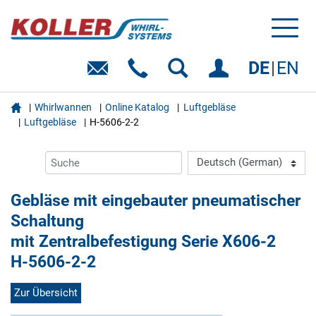
Toggl
naviga
DE
EN

Whirlwannen
Online Katalog
Luftgebläse
Luftgebläse
H-5606-2-2
Gebläse mit eingebauter pneumatischer
Schaltung
mit Zentralbefestigung Serie X606-2
H-5606-2-2
Zur Übersicht