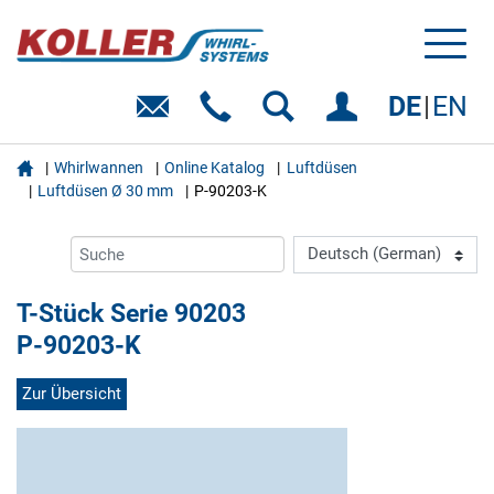
Toggl
naviga
DE
EN

Whirlwannen
Online Katalog
Luftdüsen
Luftdüsen Ø 30 mm
P-90203-K
T-Stück Serie 90203
P-90203-K
Zur Übersicht