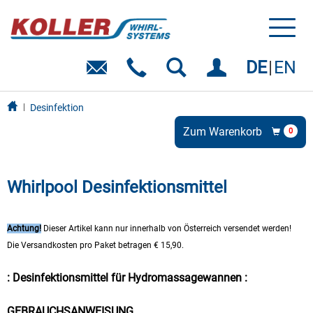
Toggl
naviga
DE
EN
Desinfektion
Zum Warenkorb
0
Whirlpool Desinfektionsmittel
Achtung!
Dieser Artikel kann nur innerhalb von Österreich versendet werden!
Die
Versandkosten p
ro Paket betragen € 15,90.
: Desinfektionsmittel für Hydromassagewannen :
GEBRAUCHSANWEISUNG