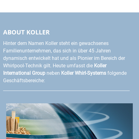
ABOUT KOLLER
Hinter dem Namen Koller steht ein gewachsenes
Familienunternehmen, das sich in über 45 Jahren
dynamisch entwickelt hat und als Pionier im Bereich der
Whirlpool-Technik gilt. Heute umfasst die
Koller
International Group
neben
Koller Whirl-Systems
folgende
Geschäftsbereiche: