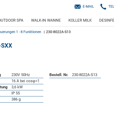
E-MAIL
TE
OUTDOOR SPA
WALK-IN WANNE
KOLLER MILK
DESINF
euerungen 1 - 8 Funktionen
230-8022A-S13
A-SXX
g
230V 50Hz
Bestell. Nr.
230-8022A-S13
16 A bei cosφ=1
stung
3,6 kW
IP 55
386 g