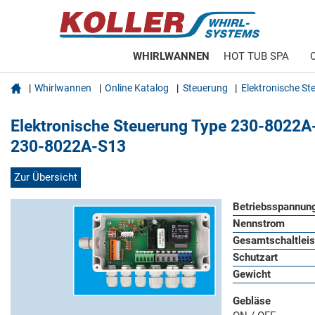
WHIRLWANNEN
HOT TUB SPA

Whirlwannen
Online Katalog
Steuerung
Elektronische St
Elektronische Steuerung Type 230-8022
230-8022A-S13
Zur Übersicht
Betriebsspannun
Nennstrom
Gesamtschaltlei
Schutzart
Gewicht
Gebläse