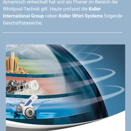
dynamisch entwickelt hat und als Pionier im Bereich der
Whirlpool-Technik gilt. Heute umfasst die
Koller
International Group
neben
Koller Whirl-Systems
folgende
Geschäftsbereiche: