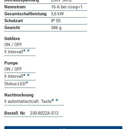
Betriebsspannung
230V 50Hz
Nennstrom
16 A bei cosφ=1
Gesamtschaltleistung
3,6 kW
Schutzart
IP 55
Gewicht
386 g
Gebläse
ON / OFF
◊ Intervall
Pumpe
ON / OFF
◊ Intervall
Status-LED
Nachtrocknung
◊ automatisch/alt. Taste
Bestell. Nr.
230-8022A-S12