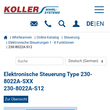
Toggl
naviga
DE
EN

Whirlwannen
Online Katalog
Steuerung
Elektronische Steuerungen 1 - 8 Funktionen
230-8022A-S12
Elektronische Steuerung Type 230-
8022A-SXX
230-8022A-S12
Zur Übersicht