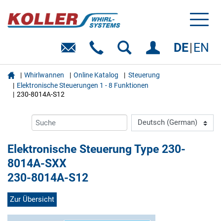
Toggl
naviga
DE
EN

Whirlwannen
Online Katalog
Steuerung
Elektronische Steuerungen 1 - 8 Funktionen
230-8014A-S12
Elektronische Steuerung Type 230-
8014A-SXX
230-8014A-S12
Zur Übersicht