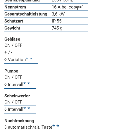
Betriebsspannung
230V 50Hz
Nennstrom
16 A bei cosφ=1
Gesamtschaltleistung
3,6 kW
Schutzart
IP 55
Gewicht
745 g
Gebläse
ON / OFF
+ / -
◊ Variation
Pumpe
ON / OFF
◊ Intervall
Scheinwerfer
ON / OFF
◊ Intervall
Nachtrocknung
◊ automatisch/alt. Taste