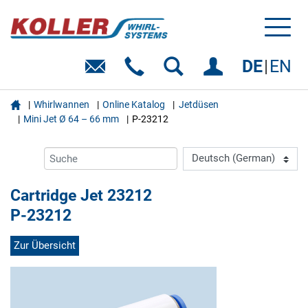
Toggl
naviga
DE
EN

Whirlwannen
Online Katalog
Jetdüsen
Mini Jet Ø 64 – 66 mm
P-23212
Cartridge Jet 23212
P-23212
Zur Übersicht