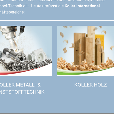
lpool-Technik gilt. Heute umfasst die
Koller International
äftsbereiche:
OLLER METALL- &
KOLLER HOLZ
NSTSTOFFTECHNIK