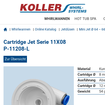
WHIRLWANNEN
HOT TUB SPA

Whirlwannen
Online Katalog
Jetdüsen
Mini Jet Ø 64 – 
Cartridge Jet Serie 11X08
P-11208-L
Zur Übersicht
Material
Kun
Cartridge Ø
8 m
Ausführung
Abs
Cartridge Ø
12 
Gewicht
54 