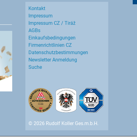
Kontakt
Impressum
Impressum CZ / Tiráž
AGBs
Einkaufs­bedingungen
Firmenrichtlinien CZ
Datenschutz­bestimmungen
Newsletter Anmeldung
Suche
© 2026 Rudolf Koller Ges.m.b.H.