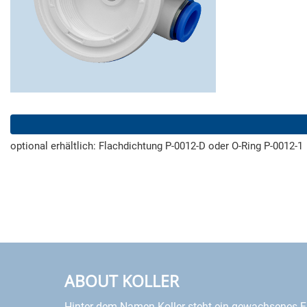
optional erhältlich: Flachdichtung P-0012-D oder O-Ring P-0012-1
ABOUT KOLLER
Hinter dem Namen Koller steht ein gewachsenes F