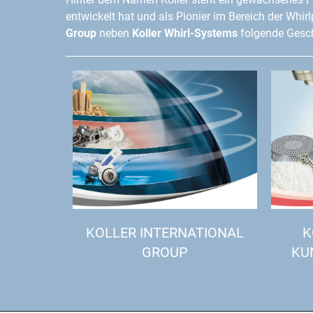
entwickelt hat und als Pionier im Bereich der Whir
Group
neben
Koller Whirl-Systems
folgende Gesch
KOLLER INTERNATIONAL
K
GROUP
KU