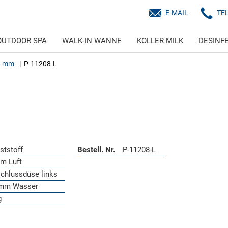
E-MAIL
TE
OUTDOOR SPA
WALK-IN WANNE
KOLLER MILK
DESINF
66 mm
P-11208-L
ststoff
Bestell. Nr.
P-11208-L
m Luft
chlussdüse links
mm Wasser
g