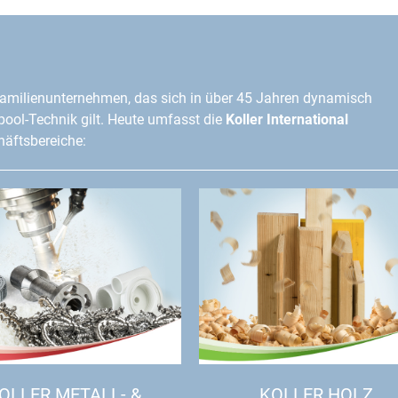
amilienunternehmen, das sich in über 45 Jahren dynamisch
lpool-Technik gilt. Heute umfasst die
Koller International
äftsbereiche:
OLLER METALL- &
KOLLER HOLZ