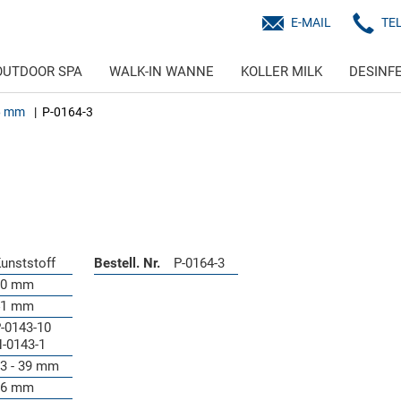
E-MAIL
TE
OUTDOOR SPA
WALK-IN WANNE
KOLLER MILK
DESINF
66 mm
P-0164-3
unststoff
Bestell. Nr.
P-0164-3
60 mm
41 mm
-0143-10
-0143-1
3 - 39 mm
56 mm