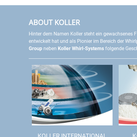
ABOUT KOLLER
Hinter dem Namen Koller steht ein gewachsenes F
entwickelt hat und als Pionier im Bereich der Whir
Group
neben
Koller Whirl-Systems
folgende Gesch
KOLLER INTERNATIONAL
K