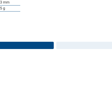
53 mm
5 g