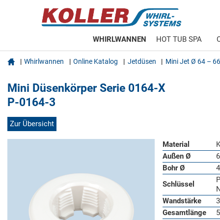
WHIRLWANNEN
HOT TUB SPA

Whirlwannen
Online Katalog
Jetdüsen
Mini Jet Ø 64 – 
Mini Düsenkörper Serie 0164-X
P-0164-3
Zur Übersicht
Material
K
Außen Ø
Bohr Ø
P
Schlüssel
N
Wandstärke
3
Gesamtlänge