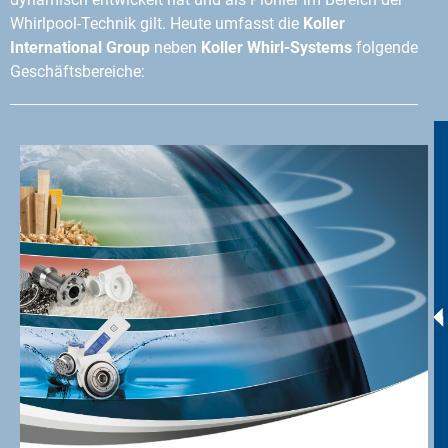
Whirlpool-Technik gilt. Heute umfasst die
Koller
International Group
neben
Koller Whirl-Systems
folgende
Geschäftsbereiche: