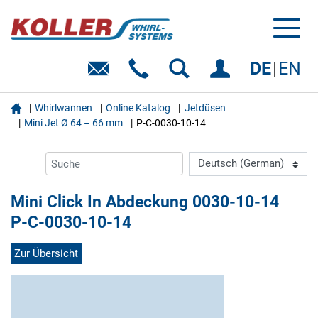
Toggl
naviga
DE
EN

Whirlwannen
Online Katalog
Jetdüsen
Mini Jet Ø 64 – 66 mm
P-C-0030-10-14
Mini Click In Abdeckung 0030-10-14
P-C-0030-10-14
Zur Übersicht