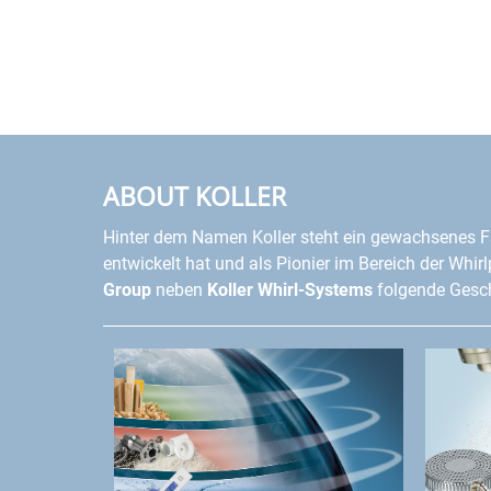
ABOUT KOLLER
Hinter dem Namen Koller steht ein gewachsenes F
entwickelt hat und als Pionier im Bereich der Whir
Group
neben
Koller Whirl-Systems
folgende Gesch