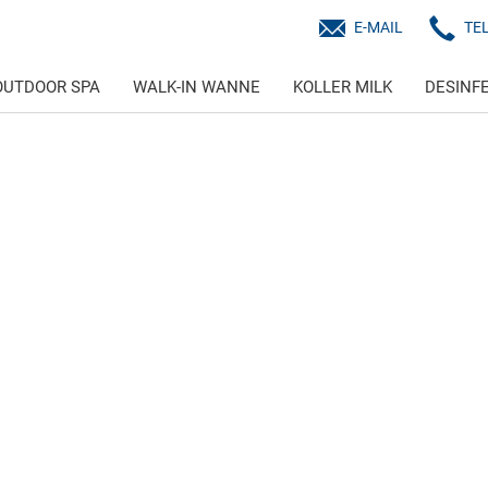
E-MAIL
TE
OUTDOOR SPA
WALK-IN WANNE
KOLLER MILK
DESINF