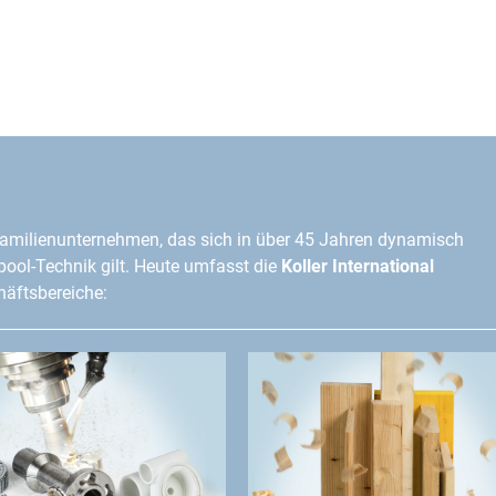
amilienunternehmen, das sich in über 45 Jahren dynamisch
lpool-Technik gilt. Heute umfasst die
Koller International
äftsbereiche: