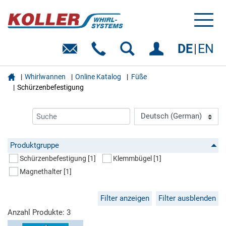
Toggl
naviga
DE
EN

Whirlwannen
Online Katalog
Füße
Schürzenbefestigung
Produktgruppe
Schürzenbefestigung
[1]
Klemmbügel
[1]
Magnethalter
[1]
Filter anzeigen
Filter ausblenden
Anzahl Produkte: 3