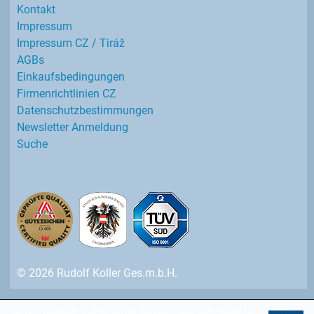
Kontakt
Impressum
Impressum CZ / Tiráž
AGBs
Einkaufs­bedingungen
Firmenrichtlinien CZ
Datenschutz­bestimmungen
Newsletter Anmeldung
Suche
© 2026 Rudolf Koller Ges.m.b.H.
Alle Preise in EURO ohne MwSt. - pro Stk. oder lfm. - gültig