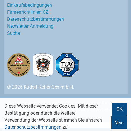
Einkaufs­bedingungen
Firmenrichtlinien CZ
Datenschutz­bestimmungen
Newsletter Anmeldung
Suche
© 2026 Rudolf Koller Ges.m.b.H.
Alle Preise in EURO ohne MwSt. - pro Stk. oder lfm. - gültig
Diese Webseite verwendet Cookies. Mit dieser
OK
ab 01.07.2026 - Änderungen und Irrtümer vorbehalten.
Bestätigung oder durch die weitere
Verwendung der Webseite stimmen Sie unseren
Nein
Datenschutzbestimmungen
zu.