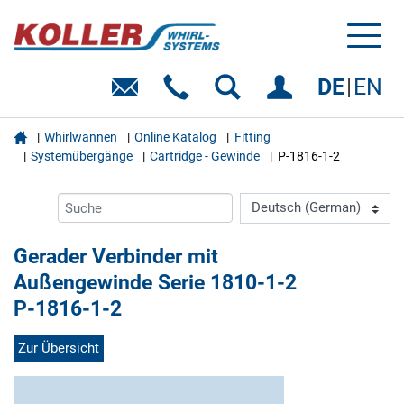
Toggl
naviga
DE
EN

Whirlwannen
Online Katalog
Fitting
Systemübergänge
Cartridge - Gewinde
P-1816-1-2
Gerader Verbinder mit
Außengewinde Serie 1810-1-2
P-1816-1-2
Zur Übersicht