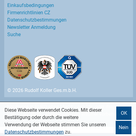
Einkaufs­bedingungen
Firmenrichtlinien CZ
Datenschutz­bestimmungen
Newsletter Anmeldung
Suche
© 2026 Rudolf Koller Ges.m.b.H.
Alle Preise in EURO ohne MwSt. - pro Stk. oder lfm. - gültig
Diese Webseite verwendet Cookies. Mit dieser
OK
ab 01.07.2026 - Änderungen und Irrtümer vorbehalten.
Bestätigung oder durch die weitere
Verwendung der Webseite stimmen Sie unseren
Nein
Datenschutzbestimmungen
zu.