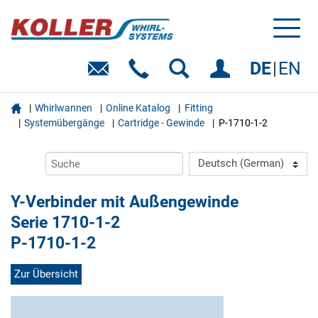
Toggl
naviga
DE
EN

Whirlwannen
Online Katalog
Fitting
Systemübergänge
Cartridge - Gewinde
P-1710-1-2
Y-Verbinder mit Außengewinde
Serie 1710-1-2
P-1710-1-2
Zur Übersicht