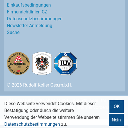
Einkaufs­bedingungen
Firmenrichtlinien CZ
Datenschutz­bestimmungen
Newsletter Anmeldung
Suche
© 2026 Rudolf Koller Ges.m.b.H.
Alle Preise in EURO ohne MwSt. - pro Stk. oder lfm. - gültig
Diese Webseite verwendet Cookies. Mit dieser
OK
ab 01.07.2026 - Änderungen und Irrtümer vorbehalten.
Bestätigung oder durch die weitere
Verwendung der Webseite stimmen Sie unseren
Nein
Datenschutzbestimmungen
zu.