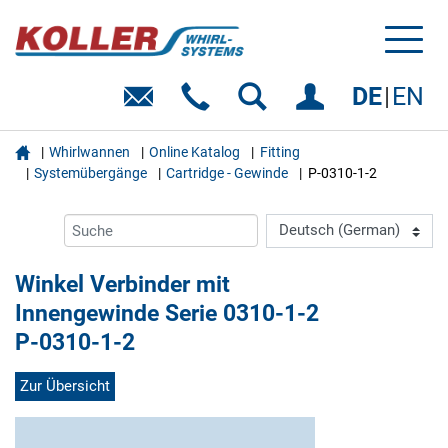
Toggl
naviga
DE
EN

Whirlwannen
Online Katalog
Fitting
Systemübergänge
Cartridge - Gewinde
P-0310-1-2
Winkel Verbinder mit
Innengewinde Serie 0310-1-2
P-0310-1-2
Zur Übersicht