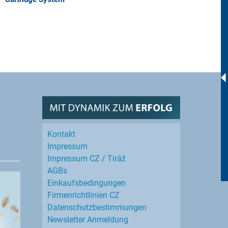
Kontakt
Impressum
Impressum CZ / Tiráž
AGBs
Einkaufs­bedingungen
Firmenrichtlinien CZ
Datenschutz­bestimmungen
Newsletter Anmeldung