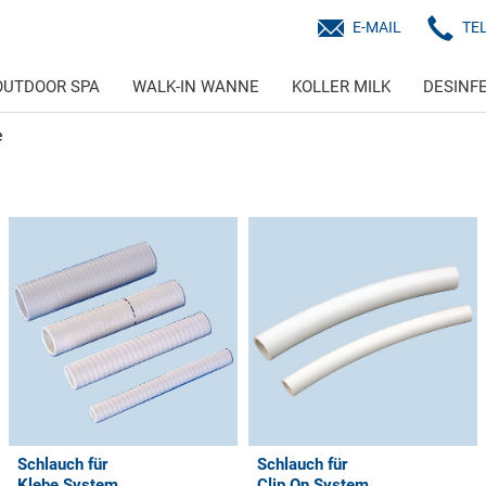
E-MAIL
TE
OUTDOOR SPA
WALK-IN WANNE
KOLLER MILK
DESINF
e
Schlauch für
Schlauch für
Klebe System
Clip On System