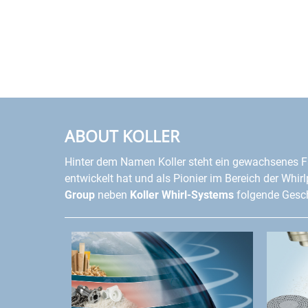
ABOUT KOLLER
Hinter dem Namen Koller steht ein gewachsenes F
entwickelt hat und als Pionier im Bereich der Whir
Group
neben
Koller Whirl-Systems
folgende Gesch