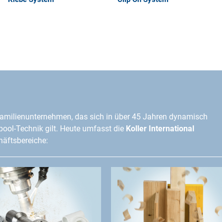
amilienunternehmen, das sich in über 45 Jahren dynamisch
lpool-Technik gilt. Heute umfasst die
Koller International
äftsbereiche: