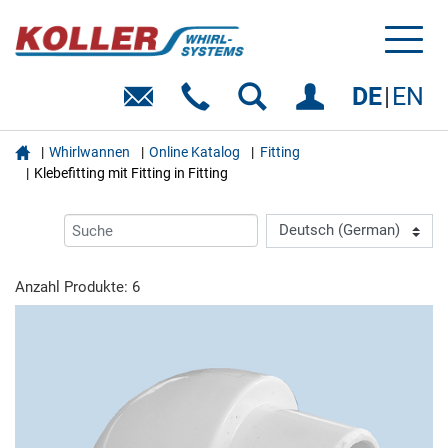
Toggl
naviga
DE
EN

Whirlwannen
Online Katalog
Fitting
Klebefitting mit Fitting in Fitting
Anzahl Produkte: 6