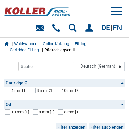
Toggl
naviga
DE
EN

Whirlwannen
Online Katalog
Fitting
Cartridge Fitting
Rückschlagventil
Cartridge Ø
4 mm
[1]
8 mm
[2]
10 mm
[2]
Ød
10 mm
[1]
4 mm
[1]
8 mm
[1]
Filter anzeigen
Filter ausblenden