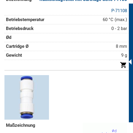
P-71108
60 °C (max.)
0 - 2 bar
8 mm
9 g