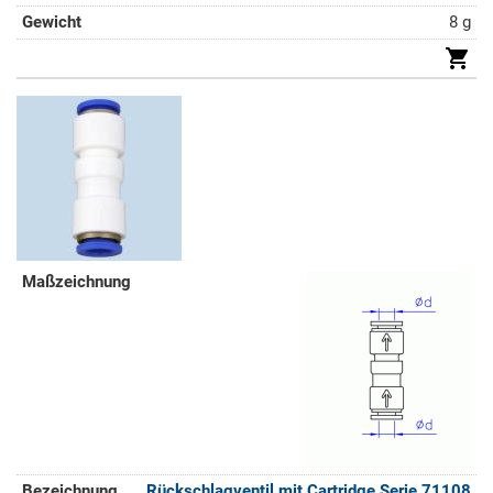
8 g
Rückschlagventil mit Cartridge Serie 71108