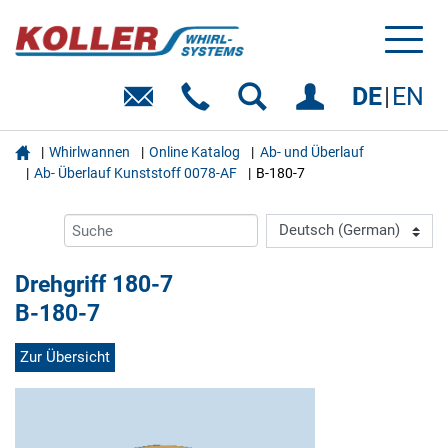
Toggl
naviga
DE
EN

Whirlwannen
Online Katalog
Ab- und Überlauf
Ab- Überlauf Kunststoff 0078-AF
B-180-7
Drehgriff 180-7
B-180-7
Zur Übersicht