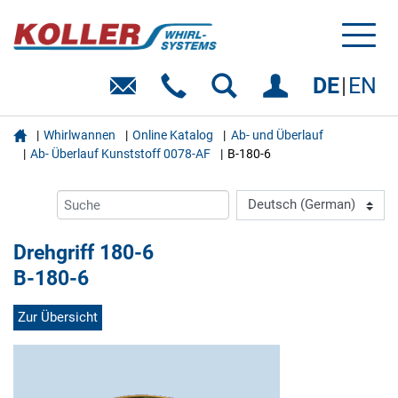
Toggl
naviga
DE
EN

Whirlwannen
Online Katalog
Ab- und Überlauf
Ab- Überlauf Kunststoff 0078-AF
B-180-6
Drehgriff 180-6
B-180-6
Zur Übersicht