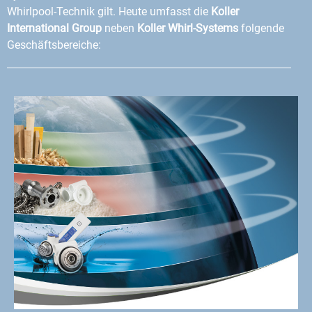
Whirlpool-Technik gilt. Heute umfasst die
Koller
International Group
neben
Koller Whirl-Systems
folgende
Geschäftsbereiche: