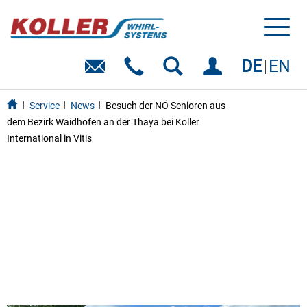
Toggl
naviga
DE
EN
Service
News
Besuch der NÖ Senioren aus
dem Bezirk Waidhofen an der Thaya bei Koller
International in Vitis