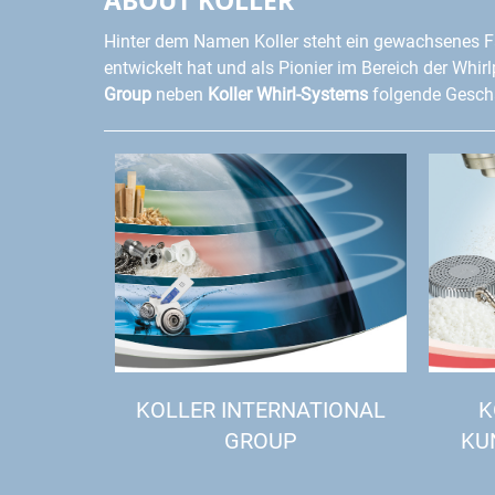
Hinter dem Namen Koller steht ein gewachsenes F
entwickelt hat und als Pionier im Bereich der Whir
Group
neben
Koller Whirl-Systems
folgende Geschä
KOLLER INTERNATIONAL
K
GROUP
KU