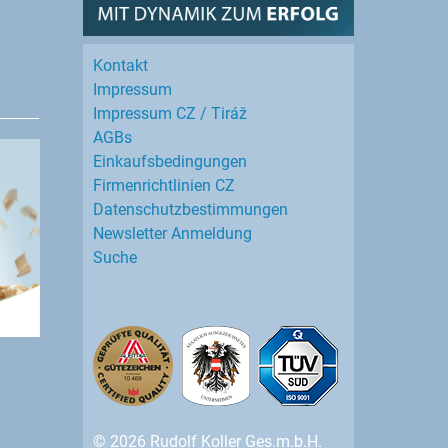
Kontakt
Impressum
Impressum CZ / Tiráž
AGBs
Einkaufs­bedingungen
Firmenrichtlinien CZ
Datenschutz­bestimmungen
Newsletter Anmeldung
Suche
© 2026 Rudolf Koller Ges.m.b.H.