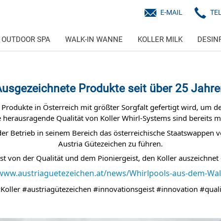
E-MAIL
TE
OUTDOOR SPA
WALK-IN WANNE
KOLLER MILK
DESIN
usgezeichnete Produkte seit über 25 Jahr
er Produkte in Österreich mit größter Sorgfalt gefertigt wird, um
e herausragende Qualität von Koller Whirl-Systems sind bereits 
 Betrieb in seinem Bereich das österreichische Staatswappen v
Austria Gütezeichen zu führen.
t von der Qualität und dem Pioniergeist, den Koller auszeichnet - 
/www.austriaguetezeichen.at/news/Whirlpools-aus-dem-Wald
Koller
#austriagütezeichen
#innovationsgeist
#innovation
#qualit