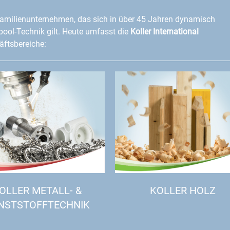
amilienunternehmen, das sich in über 45 Jahren dynamisch
lpool-Technik gilt. Heute umfasst die
Koller International
ftsbereiche:
OLLER METALL- &
KOLLER HOLZ
NSTSTOFFTECHNIK