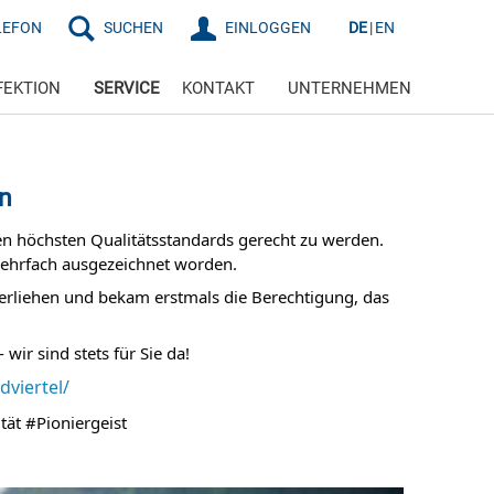
LEFON
SUCHEN
EINLOGGEN
DE
EN
FEKTION
SERVICE
KONTAKT
UNTERNEHMEN
en
 den höchsten Qualitätsstandards gerecht zu werden.
mehrfach ausgezeichnet worden.
erliehen und bekam erstmals die
Berechtigung, das
wir sind stets für Sie da!
viertel/
ät
#Pioniergeist