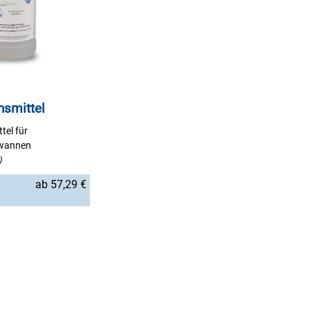
nsmittel
tel für
wannen
)
ab 57,29 €