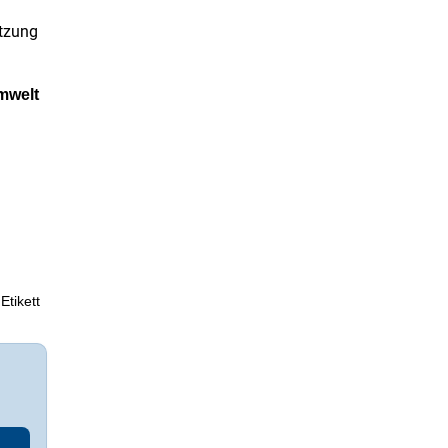
ützung
mwelt
Etikett