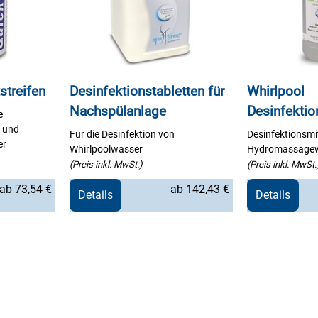
streifen
Desinfektionstabletten für
Whirlpool
Nachspülanlage
Desinfektio
e
 und
Für die Desinfektion von
Desinfektionsmit
er
Whirlpoolwasser
Hydromassage
(Preis inkl. MwSt.)
(Preis inkl. MwSt.
ab 73,54 €
ab 142,43 €
Details
Details