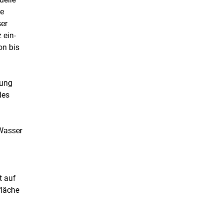
ie
er
 ein-
on bis
gung
des
 Wasser
t auf
fläche