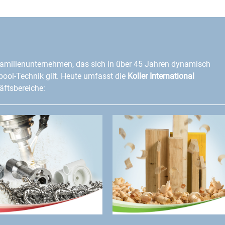
amilienunternehmen, das sich in über 45 Jahren dynamisch
lpool-Technik gilt. Heute umfasst die
Koller International
ftsbereiche: