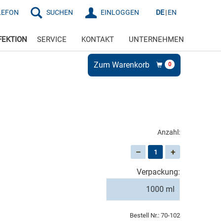
LEFON
SUCHEN
EINLOGGEN
DE
EN
FEKTION
SERVICE
KONTAKT
UNTERNEHMEN
Zum Warenkorb
0
Anzahl:
–
+
Verpackung:
1000 ml
Bestell Nr.:
70-102