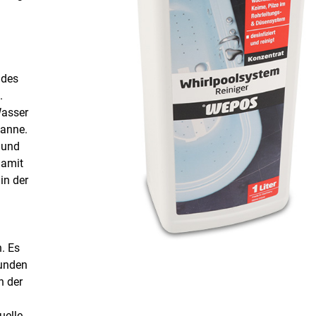
ades
.
Wasser
Wanne.
 und
damit
in der
. Es
tunden
n der
uelle