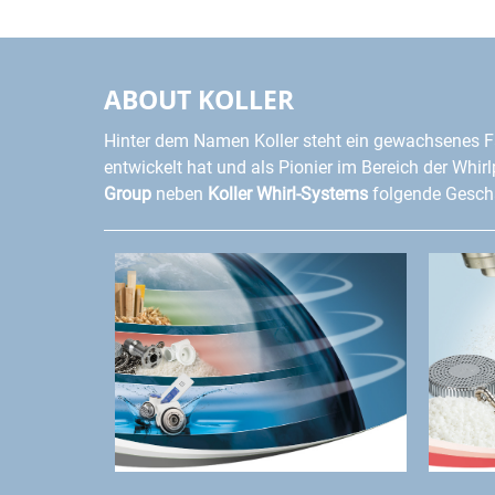
ABOUT KOLLER
Hinter dem Namen Koller steht ein gewachsenes F
entwickelt hat und als Pionier im Bereich der Whir
Group
neben
Koller Whirl-Systems
folgende Geschä