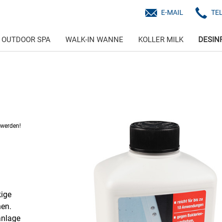
E-MAIL
TE
OUTDOOR SPA
WALK-IN WANNE
KOLLER MILK
DESIN
 werden!
kige
nen.
anlage