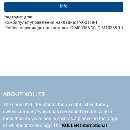
Info
подходит для:
комбипульт управления накладка: P-X-0118-1
Flatline верхняя деталь кнопки: C-M00355-10, C-M10355-10
ABOUT KOLLER
The name KOLLER stands for an established family-
owned company which has developed dynamically in
more than 45 years and is seen as a pioneer in the range
of whirlpool technology. The
KOLLER International