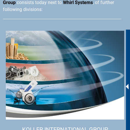
Group
consists today next to
Whirl Systems
, of further
following divisions:
KOLLER INTERNATIONAL GROUP