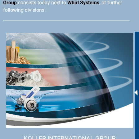
Group
consists today next to
Whirl Systems
, of further
following divisions:
KOLLER INTERNATIONAL GROUP