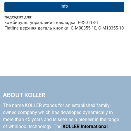
Info
подходит для:
комбипульт управления накладка: P-X-0118-1
Flatline верхняя деталь кнопки: C-M00355-10, C-M10355-10
ABOUT KOLLER
The name KOLLER stands for an established family-
owned company which has developed dynamically in
more than 45 years and is seen as a pioneer in the range
of whirlpool technology. The
KOLLER International