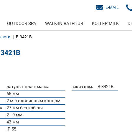
E-MAIL
OUTDOOR SPA
WALK-IN BATHTUB
KOLLER MILK
D
части
B-3421B
 3421B
латунь / пластмасса
заказ ном.
B-3421B
65 мм
2 м с оловянным концом
а
27 мм без кабеля
2 - 9 мм
43 мм
IP 55