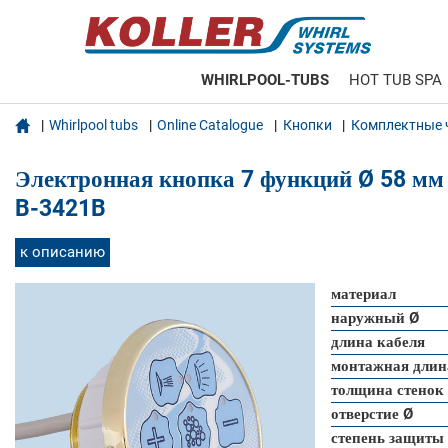
WHIRLPOOL-TUBS
HOT TUB SPA

Whirlpool tubs
Online Catalogue
Кнопки
Комплектные 
Электронная кнопка 7 функций Ø 58 мм
B-3421B
к описанию
материал
наружный Ø
длина кабеля
монтажная длин
толщина стенок
отверстие Ø
степень защиты