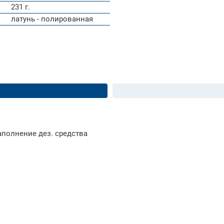
231 г.
латунь - полированная
наполнение дез. средства