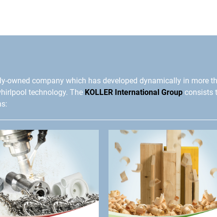
ly-owned company which has developed dynamically in more t
whirlpool technology. The
KOLLER International Group
consists 
ns: