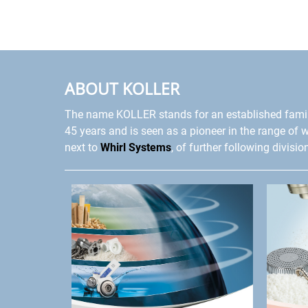
ABOUT KOLLER
The name KOLLER stands for an established fami
45 years and is seen as a pioneer in the range of 
next to
Whirl Systems
, of further following divisio