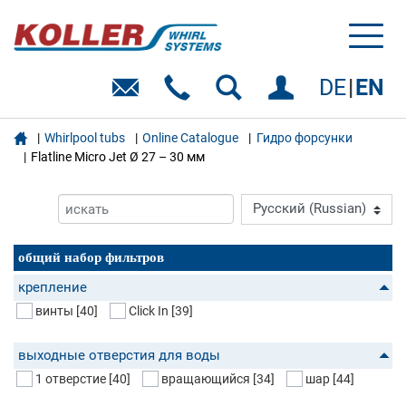
Toggl
naviga
DE
EN

Whirlpool tubs
Online Catalogue
Гидро форсунки
Flatline Micro Jet Ø 27 – 30 мм
общий набор фильтров
крепление
винты
[40]
Click In
[39]
выходные отверстия для воды
1 отверстие
[40]
вращающийся
[34]
шар
[44]