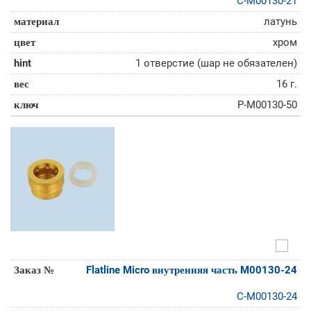
C-M00130-21
латунь
хром
1 отверстие (шар не обязателен)
16 г.
P-M00130-50
Flatline Micro внутренняя часть M00130-24
C-M00130-24