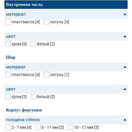
Внутренняя часть
материал
пластмасса
[4]
латунь
[4]
цвет
хром
[6]
белый
[2]
Шар
материал
пластмасса
[4]
латунь
[1]
цвет
хром
[3]
белый
[2]
Корпус форсунки
толщина стенок
2 - 7 мм
[4]
6 - 11 мм
[2]
10 - 17 мм
[3]