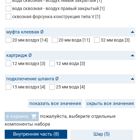
вода сквозная - воздух левый закрытый
[1]
вода сквозная - воздух правый закрытый
[1]
сквозная форсунка конструкция типа V
[1]
муфта клеевая Ø
20 мм воздух
[14]
20 мм вода
[11]
32 мм вода
[3]
картридж Ø
12 мм воздух
[3]
12 мм вода
[3]
подключение шланга Ø
15 мм воздух
[4]
25 мм вода
[4]
показать все значения
скрыть все значения
в корзину
пожалуйста, выберите отдельные
компоненты набора
Внутренняя часть (8)
Шар (5)